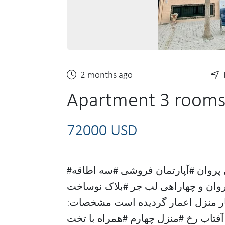
2 months ago
Apartment 3 rooms
72000 USD
#کابل / هوتل پروان #آپارتمان فروشی #سه اطاقه #VIP #تخت بام دار در
وان و چهاراهی لب جر #بلاک نوساخت
ار منزل اعمار گردیده است مشخصات:
فتاب رخ #منزل چهارم #همراه با تخت