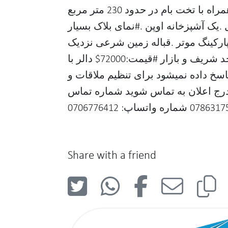
بام .دو تشناب عصری .#متراژ همراه با تخت بام در حدود 230 متر مربع
یک آشپزخانه اوپن .#نمای بلاک بسیار
یبا .#آب شیرین قابل نوشیدن ۰پارکینگ موتر .قباله زمین شرعی نزدیک
سرک عمومی، مکتب، پارک، مسجد شریف و بازار #قیمت:72000$ دالر با
اسخ داده نمیشود برای تنظیم ملاقات و
درج اعلان به تماس شوید شماره تماس
Share with a friend