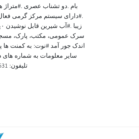
.#دارای سیستم مرکز گرمی فعال .
ز
اندک جور آمد #نوت: به کمنت ها پ
سایر معلومات به شماره های 
تلیفون: 0786317531 شماره واتساپ: 0706776412