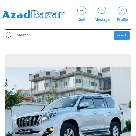
Sell
Message
Profile
Search
Previous
Next