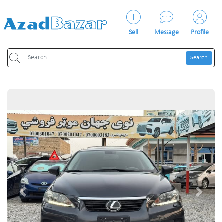
Sell
Message
Profile
Search
Previous
Next