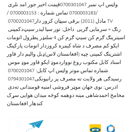
قيمت اخير جور امد نلری ‏‎واټس اپ نمبر 0700301047
/0700003183 تماس شماره : 0700003153 /
0700201047 ‏‎مادل (2011) برقی سیټان کروز دار TV
دکمپنی ‏‎رنګ = سرمایی ګریی ‏ داخل: تور سیا لیدر سیټ
اسیترینګ ګرم کن سیټ ګرم کن ‏4 سلنډر پطرول اتومات
ایکو کم مصرف د شاه کیمره کروزدار اتومات پارکینګ
موډ ایکو فاور موډ موس ‏‎اسناد کابل مکتوب روغ نووارد
موتر واټس اپ کابل: 0700201047 ‏‎شماره تماس.
0794301047 ‏‎رسیدګی هر ولایت ته مصرف پر رانیونکی
دی ‏‎ادرس: نوی جهان موټر فروشی امنیه قومندانی ته
مخامخ احمدشاهی مینه دوهمه کوڅه میدان هوایی سړک
کندهار افغانستان