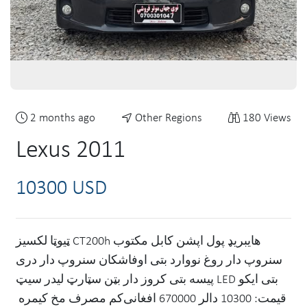
2 months ago
Other Regions
180 Views
Lexus 2011
10300 USD
ټیوټا لکسیز CT200h هایبریډ پول اپشن کابل مکتوب
سنروپ دار روغ نووارد بتی اوفاشکان سنروپ دار دری
پیسه بتی کروز دار بټن سټارټ لیدر سیټ LED بتی ایکو
کم مصرف مخ کیمره ‏‎قیمت: 10300 دالر 670000 افغانی