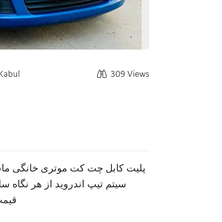
Kabul
309 Views
قیمت 3000 دالری آمریکای ب