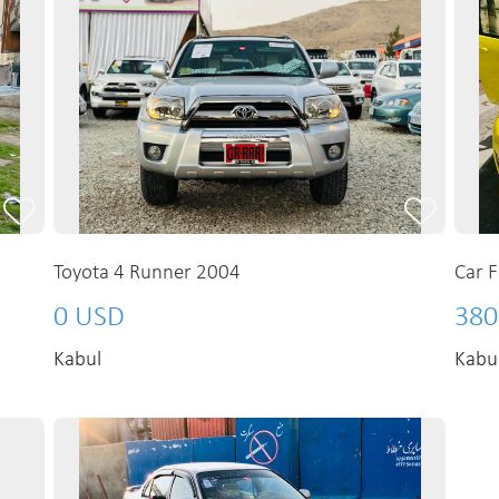
Toyota 4 Runner 2004
Car F
0 USD
380
Kabul
Kabu