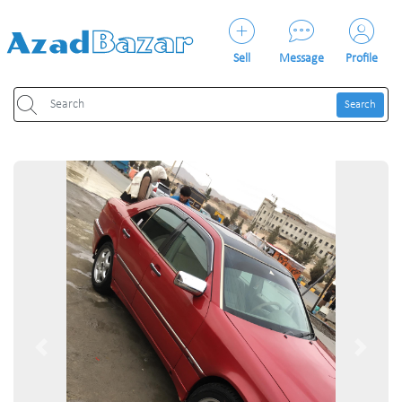
Sell
Message
Profile
Search
Previous
Next