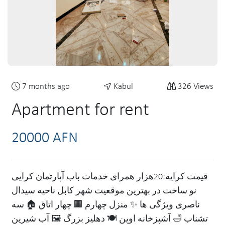
7 months ago
Kabul
326 Views
Apartment for rent
20000 AFN
قیمت کرایه:20هزار همرای خدمات باب آپارتمان کرایی
نو ساخت در بهترین موقعیت شهر کابل ناحیه سیدال
ناصری ویژگی ها ✨ منزل چهارم 🏢 چهار اتاق 🏠 سه
تشناب 🛁 آشپزخانه اوپن 🍽️ دهلیز بزرگ 🖼️ آب شیرین