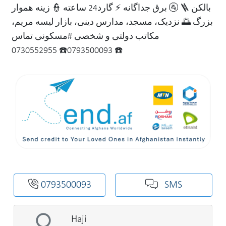
🚰 برق جداگانه ⚡ گارد24 ساعته 👮 زینه هموار 🪜 بالکن
بزرگ 🌅 نزدیک، مسجد، مدارس دینی، بازار لیسه مریم،
مکاتب دولتی و شخصی #مسکونی تماس
0793500093☎️ 0730552955 ☎️
0793500093
SMS
Haji