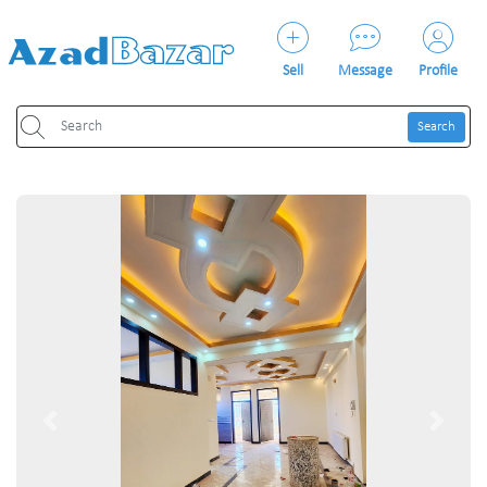
Sell
Message
Profile
Search
Previous
Next