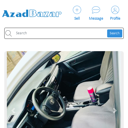
Sell
Message
Profile
Search
Previous
Next