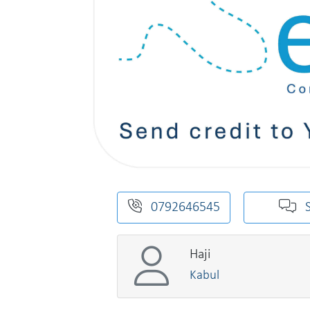
0792646545
Haji
Kabul