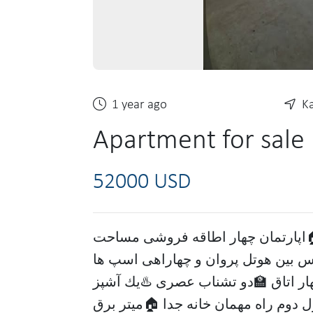
1 year ago
K
Apartment for sale
52000 USD
🏠اپارتمان چهار اطاقه فروشی مساحت
رمربع ادرس بین هوتل پروان و چهاراهی اسپ ها
(((اتاق 🏫دو تشناب عصری ♨️يك آشپز
دوم راه مهمان خانه جدا 🏠ميتر برق