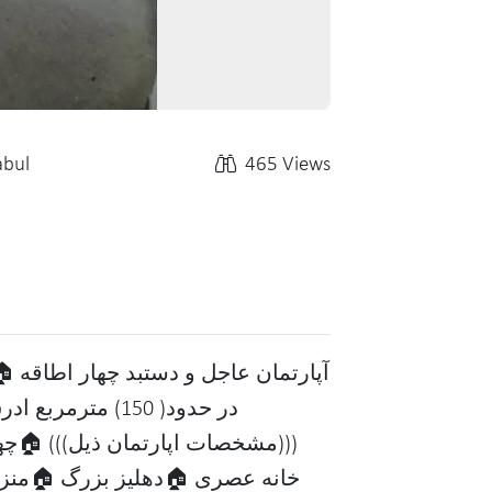
abul
465 Views
آپارتمان عاجل و دستبد چهار اطاقه 
در حدود( 150) مت
مشخصات اپارتمان ذیل))) 🏠چهار 
خانه عصری 🏠دهليز بزرگ 🏠منزل 