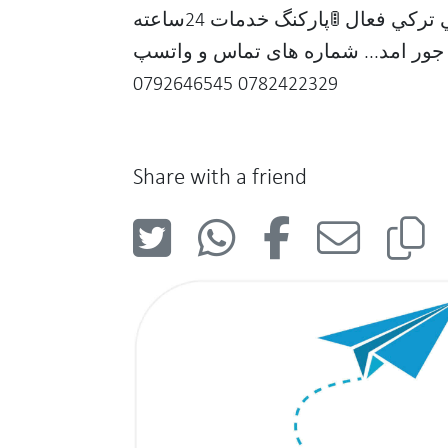
مستقل 💧آب شرين ♨️مركز گرمي تركي فعال 🚦پاركنگ خدمات 24ساعته
امریکای با جور امد... شماره های تماس و واتسپ
0782422329 0792646545
Share with a friend