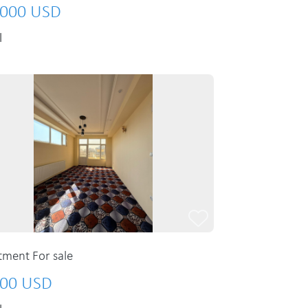
000 USD
l
tment For sale
00 USD