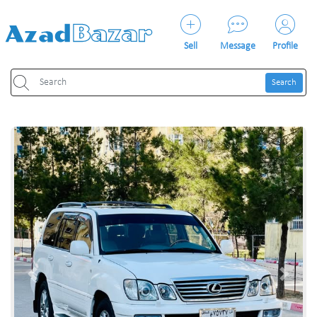
Sell
Message
Profile
Search
Previous
Next