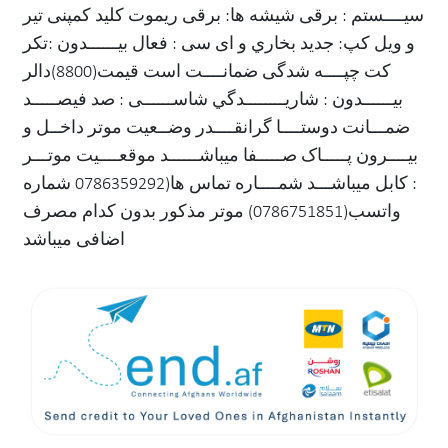
سیــــستم : برقی شیشه ها: برقی ریموت کلید کمپنی تیر
و ویل کپ: جدید بخاري و ای سی : فعال بیــــــدون :تکر
کت چپــــه شدگی ضمانــــت است قیمت(8800)دالر
بیــــــدون : شاریــــــــدگي شاســــــی : صد فیصـــــد
ضمـــانت دوستــــا گرانقــــدر وضــعیت موتر داخــل و
بیــــرون پـــــاک صـــــفا میباشــــــد موقعــــیت موتـــر
: کابل میباشـــد شمــــاره تماس ها(0786359292 شماره
واتسب(0786751851) موتر مذکور بدون کدام مصرف
اضافی میباشد