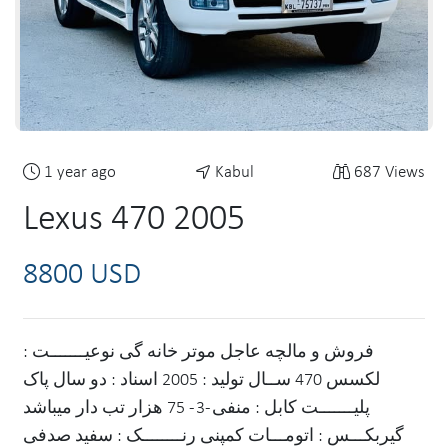
1 year ago
Kabul
687 Views
Lexus 470 2005
8800 USD
فروش و مالچه عاجل موتر خانه گی نوعیـــــــت :
لکسس 470 ســال تولید : 2005 اسناد : دو سال پاک
پلیـــــــت کابل : منفی -3 - 75 هزار تب دار میباشد
گیربکـــس : اتومـــات کمپنی رنــــــــک : سفید صدفی