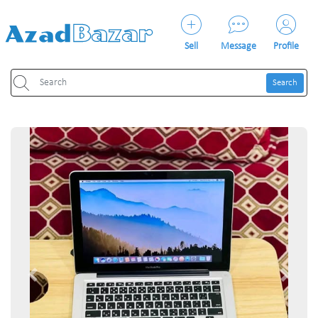
Sell
Message
Profile
Search
Previous
Next