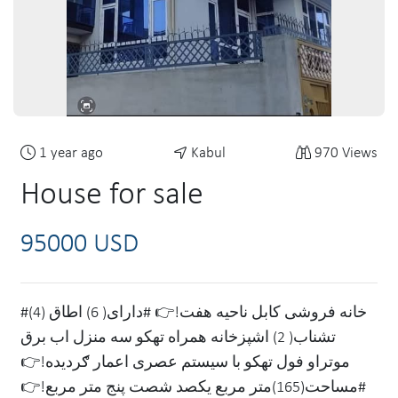
1 year ago
Kabul
970 Views
House for sale
95000 USD
#خانه فروشی کابل ناحيه هفت!👉 #دارای( 6) اطاق (4)
تشناب( 2) اشپزخانه همراه تهکو سه منزل اب برق
موتراو فول تهکو با سيستم عصری اعمار ګرديده!👉
#مساحت(165)متر مربع یکصد شصت پنج متر مربع!👉