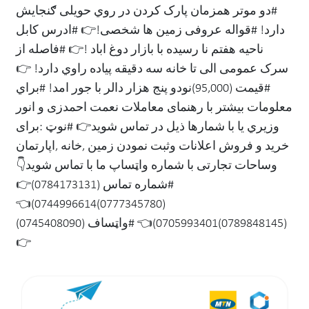
#دو موتر همزمان پارک کردن در روي حويلی ګنجايش
دارد! #قواله عروفی زمین ها شخصی!👉 #ادرس کابل
ناحیه هفتم نا رسیده با بازار دوغ اباد !👉 #فاصله از
سرک عمومی الی تا خانه سه دقيقه پياده راوي دارد! 👉
#قیمت (95,000)نودو پنج هزار دالر با جور امد! #براي
معلومات بيشتر با رهنمای معاملات نعمت احمدزی و انور
وزیري يا با شمارها ذيل در تماس شويد👉 #نوټ :برای
خرید و فروش اعلانات وثبت نمودن زمین ,خانه ,اپارتمان
وساحات تجارتی با شماره واټساپ ما با تماس شوید👇
#شماره تماس (0784173131)👉
(0777345780)0744996614)👈
(0789848145)0705993401)👈 #واټساف (0745408090)
👉