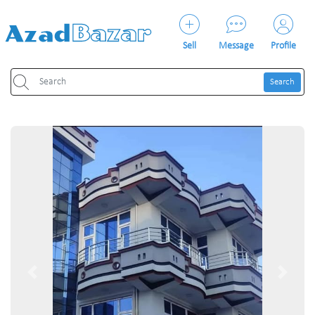
Sell
Message
Profile
Search
Previous
Next