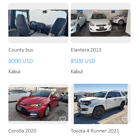
County bus
Elantera 2013
8000 USD
8500 USD
Kabul
Kabul
Corolla 2020
Toyota 4 Runner 2021