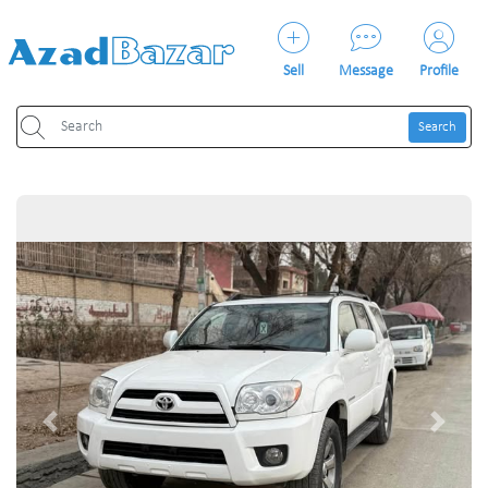
Sell
Message
Profile
Search
Previous
Next